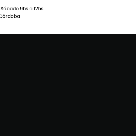
h Sábado 9hs a 12hs
 Córdoba
O / 3571-536763 FERNANDO / 3571-350780 DAVID