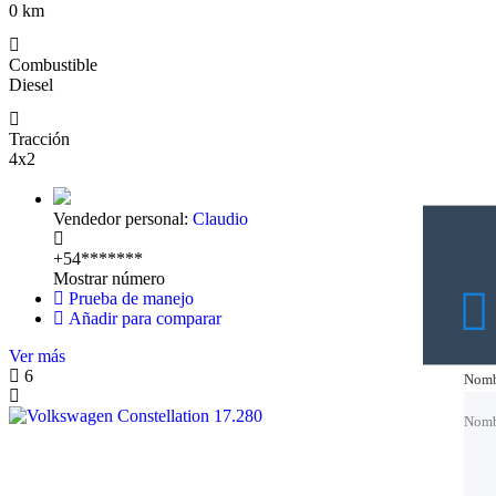
0 km
Combustible
Diesel
Tracción
4x2
Vendedor personal:
Claudio
+54*******
Mostrar número
Prueba de manejo
Añadir para comparar
Ver más
6
Nomb
Nomb
Nomb
Nomb
Corre
Corre