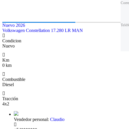
Corre
Corre
Telé
Telé
Nuevo 2026
Telé
Telé
Volkswagen Constellation 17.280 LR MAN
El m
El m
Condicion
Nuevo
Km
0 km
Combustible
Diesel
Tracción
4x2
Vendedor personal:
Claudio