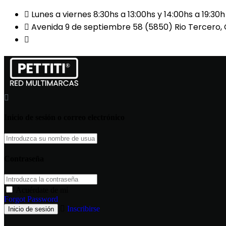
Lunes a viernes 8:30hs a 13:00hs y 14:00hs a 19:30
Avenida 9 de septiembre 58 (5850) Rio Tercero,
(03571) 425503 / 424040 / 3571-326870 CLAUDI
Inicio de sesión o correo electrónico
Contraseña
Acuérdate de mí
Forgot Password
Inscribirse