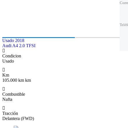
Corre
Corre
Telé
Telé
Telé
Telé
El m
El m
Usado 2018
Audi A4 2.0 TFSI
Condicion
Usado
Km
105.000 km km
Combustible
Nafta
Tracción
Delantera (FWD)