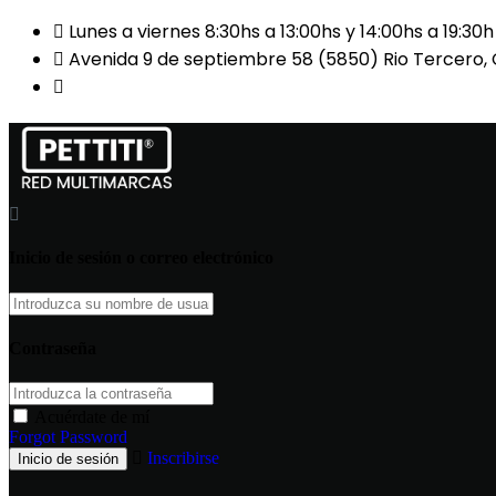
Lunes a viernes 8:30hs a 13:00hs y 14:00hs a 19:30
Avenida 9 de septiembre 58 (5850) Rio Tercero,
(03571) 425503 / 424040 / 3571-326870 CLAUDI
Inicio de sesión o correo electrónico
Contraseña
Acuérdate de mí
Forgot Password
Inscribirse