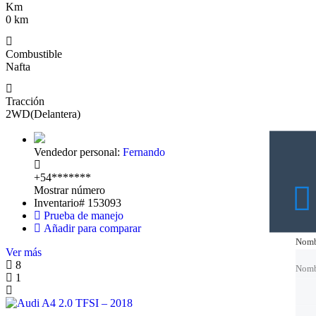
Km
0 km
Combustible
Nafta
Tracción
2WD(Delantera)
Vendedor personal:
Fernando
+54*******
Mostrar número
Inventario#
153093
Prueba de manejo
Añadir para comparar
Nomb
Nomb
Ver más
8
Nomb
Nomb
1
Corre
Corre