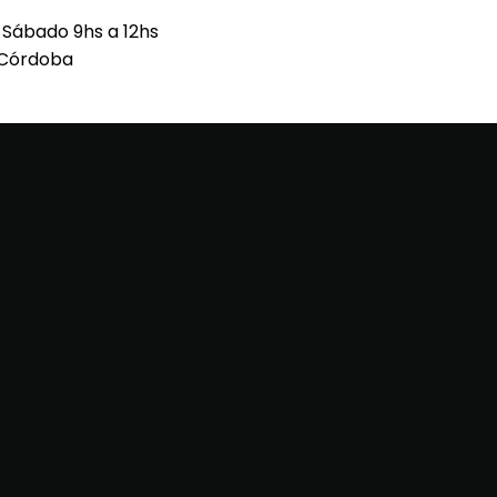
h Sábado 9hs a 12hs
 Córdoba
O / 3571-536763 FERNANDO / 3571-350780 DAVID