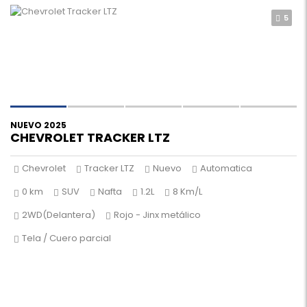
5
NUEVO 2025
CHEVROLET TRACKER LTZ
Chevrolet
Tracker LTZ
Nuevo
Automatica
0 km
SUV
Nafta
1.2L
8 Km/L
2WD(Delantera)
Rojo - Jinx metálico
Tela / Cuero parcial