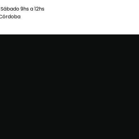
h Sábado 9hs a 12hs
 Córdoba
O / 3571-536763 FERNANDO / 3571-350780 DAVID