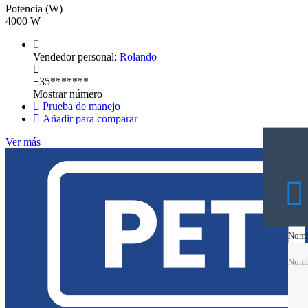
Potencia (W)
4000 W
Vendedor personal:
Rolando
+35*******
Mostrar número
Prueba de manejo
Añadir para comparar
Ver más
Nomb
Nomb
Nomb
Nomb
Corre
Corre