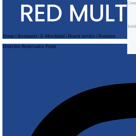
Corre
Corre
Telé
Telé
Telé
Telé
Home | Inventario | E-Movilidad | Bosch service | Nosotros
El m
El m
Derechos Reservados Pettiti