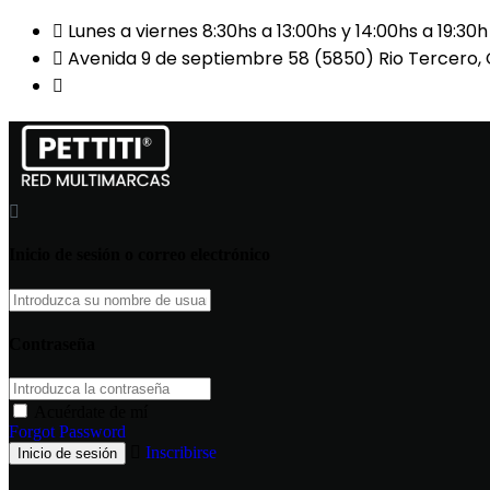
Lunes a viernes 8:30hs a 13:00hs y 14:00hs a 19:30
Avenida 9 de septiembre 58 (5850) Rio Tercero,
(03571) 425503 / 424040 / 3571-326870 CLAUDI
Inicio de sesión o correo electrónico
Contraseña
Acuérdate de mí
Forgot Password
Inscribirse