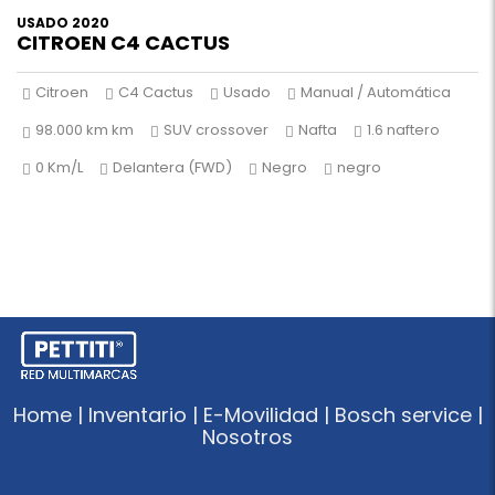
USADO 2020
CITROEN C4 CACTUS
Citroen
C4 Cactus
Usado
Manual / Automática
98.000 km km
SUV crossover
Nafta
1.6 naftero
0 Km/L
Delantera (FWD)
Negro
negro
Home | Inventario | E-Movilidad | Bosch service |
Nosotros