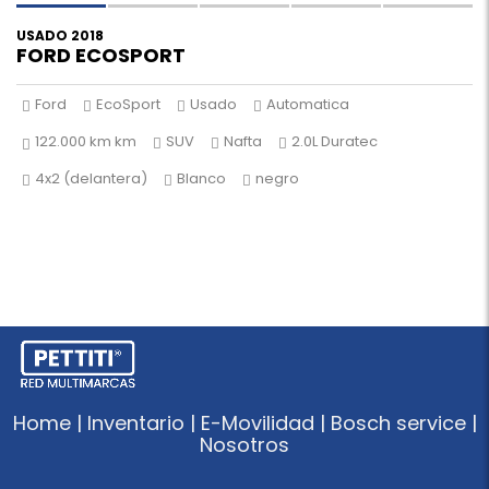
USADO 2018
FORD ECOSPORT
Ford
EcoSport
Usado
Automatica
122.000 km km
SUV
Nafta
2.0L Duratec
4x2 (delantera)
Blanco
negro
Home | Inventario | E-Movilidad | Bosch service |
Nosotros