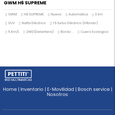
GWM H6 SUPREME
GWM
H6 SUPREME
Nuevo
Automatica
0 km
SUV
Nafta Eléctrico
1.5 turbo Eléctrico (Híbrido)
5 Km/L
2WD(Delantera)
Bordo
...
Cuero Ecologico
Home | Inventario | E-Movilidad | Bosch service |
Nosotros