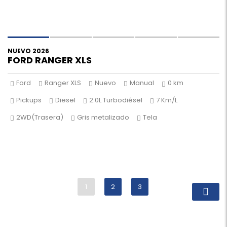
NUEVO 2026
FORD RANGER XLS
Ford
Ranger XLS
Nuevo
Manual
0 km
Pickups
Diesel
2.0L Turbodiésel
7 Km/L
2WD(Trasera)
Gris metalizado
Tela
1
2
3