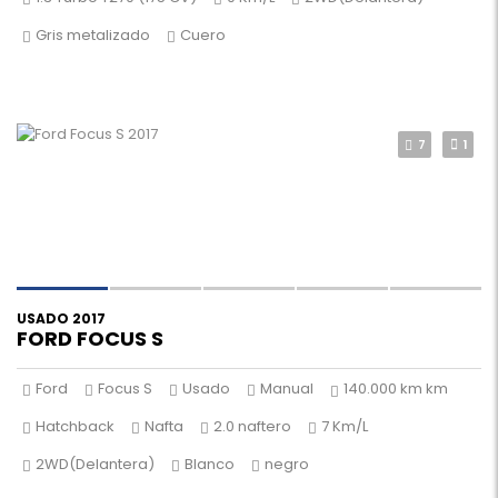
Gris metalizado
Cuero
7
1
USADO 2017
FORD FOCUS S
Ford
Focus S
Usado
Manual
140.000 km km
Hatchback
Nafta
2.0 naftero
7 Km/L
2WD(Delantera)
Blanco
negro