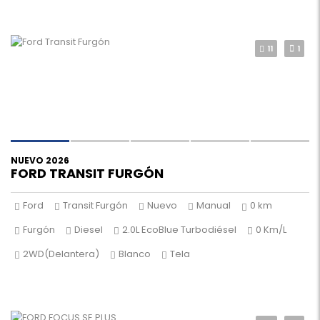
11
1
NUEVO 2026
FORD TRANSIT FURGÓN
Ford
Transit Furgón
Nuevo
Manual
0 km
Furgón
Diesel
2.0L EcoBlue Turbodiésel
0 Km/L
2WD(Delantera)
Blanco
Tela