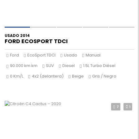
USADO 2014
FORD ECOSPORT TDCI
Ford
EcoSport TDCI
Usado
Manual
90.000 km km
SUV
Diesel
1.5L Turbo Diésel
0 Km/L
4x2 (delantera)
Beige
Gris / Negro
7
1