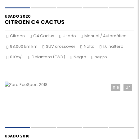
USADO 2020
CITROEN C4 CACTUS
Citroen
C4 Cactus
Usado
Manual / Automática
98.000 km km
SUV crossover
Nafta
1.6 naftero
0 Km/L
Delantera (FWD)
Negro
negro
6
1
USADO 2018