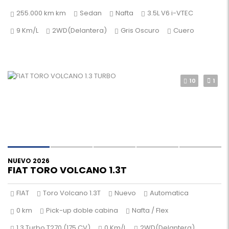
255.000 km km
Sedan
Nafta
3.5L V6 i-VTEC
9 Km/L
2WD(Delantera)
Gris Oscuro
Cuero
10
1
NUEVO 2026
FIAT TORO VOLCANO 1.3T
FIAT
Toro Volcano 1.3T
Nuevo
Automatica
0 km
Pick-up doble cabina
Nafta / Flex
1.3 Turbo T270 (175 CV)
0 Km/L
2WD(Delantera)