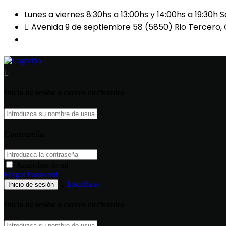
Lunes a viernes 8:30hs a 13:00hs y 14:00hs a 19:30h 
Avenida 9 de septiembre 58 (5850) Rio Tercero,
(03571) 425503 / 424040 / 3571-326870 CLAUDIO
Inicio de sesión o correo electrónico
Contraseña
Acuérdate de mí
Forgot Password
Inscribirse
Inicio de sesión o correo electrónico