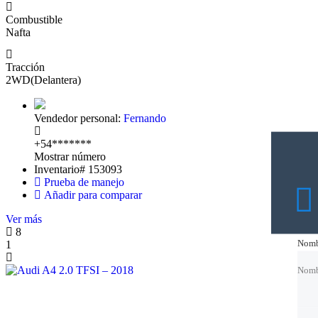
Combustible
Nafta
Tracción
2WD(Delantera)
Vendedor personal:
Fernando
+54*******
Mostrar número
Inventario#
153093
Prueba de manejo
Añadir para comparar
Ver más
8
Nomb
Nomb
1
Nomb
Nomb
Corre
Corre