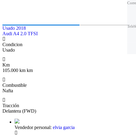
Corre
Corre
Telé
Telé
Telé
Telé
Usado 2018
Audi A4 2.0 TFSI
El m
El m
Condicion
Usado
Km
105.000 km km
Combustible
Nafta
Tracción
Delantera (FWD)
Vendedor personal:
elvia garcia