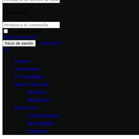
Contraseña
Acuérdate de mí
Forgot Password
Inscribirse
0
Home
Inventario
E-Movilidad
Bosch Service
Servicio
Repuesto
Nosotros
Contáctanos
Novedades
Clientes