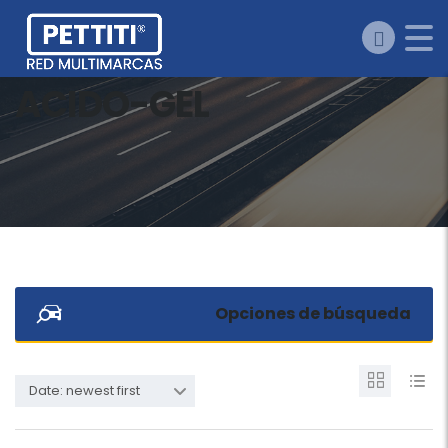
ACIDO-GEL
Opciones de búsqueda
Date: newest first