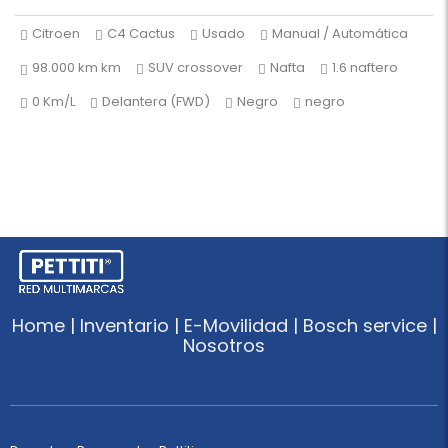
Citroen
C4 Cactus
Usado
Manual / Automática
98.000 km km
SUV crossover
Nafta
1.6 naftero
0 Km/L
Delantera (FWD)
Negro
negro
Home | Inventario | E-Movilidad | Bosch service |
Nosotros